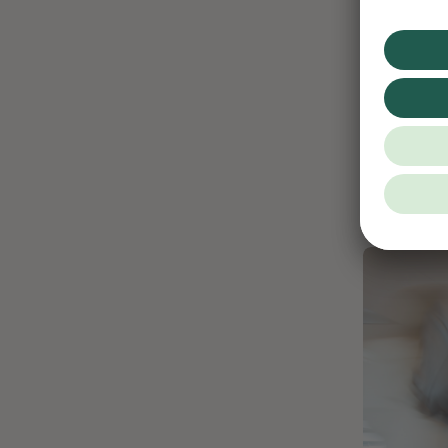
HOF
HOFMANNs To
und einer d
geliefert. D
Die Zubere
kleinere Te
Betriebe, d