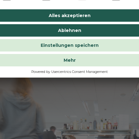
MANNs To Go – Ihre smarte Alternat
 Go bietet genau diese Flexibilität. Das Konzept besteht a
igitalen Auswahlmöglichkeit. Die Gerichte werden schonend 
amit bleiben sie lange haltbar und sind jederzeit griffbereit. 
itung gelingt in wenigen Minuten in der Mikrowelle oder im
ams ab 40 Mitarbeitenden, aber auch Teams mit bis zu 300 M
ie eine moderne Kantinenalternative suchen.