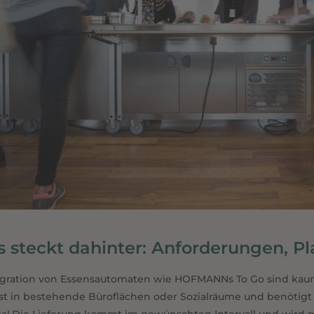
 steckt dahinter: Anforderungen, Pl
tegration von Essensautomaten wie HOFMANNs To Go sind kau
st in bestehende Büroflächen oder Sozialräume und benötigt