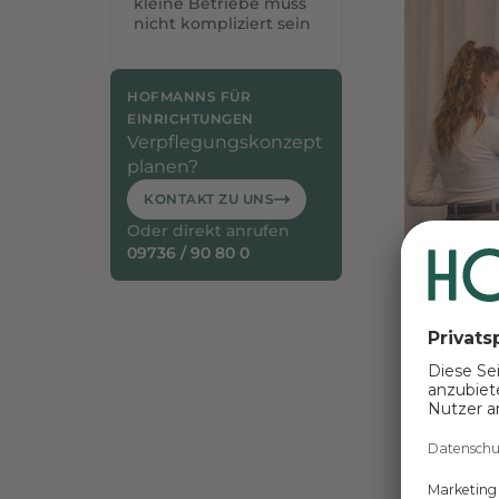
kleine Betriebe muss
nicht kompliziert sein
HOFMANNS FÜR
EINRICHTUNGEN
Verpflegungskonzept
planen?
KONTAKT ZU UNS
Oder direkt anrufen
09736 / 90 80 0