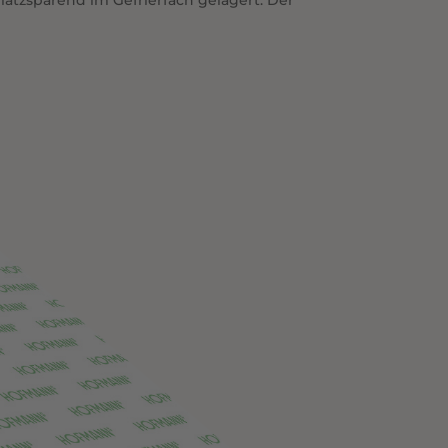
latzsparend im Gefrierfach gelagert. Der