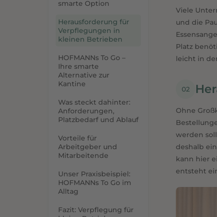
smarte Option
Viele Unter
Verpflegungslösungen für Unternehmen · modern bereitge
Herausforderung für
und die Pau
Verpflegungen in
Essensangeb
kleinen Betrieben
Platz benöt
HOFMANNs To Go –
leicht in de
Ihre smarte
Alternative zur
Kantine
Her
Was steckt dahinter:
Ohne Großk
Anforderungen,
Platzbedarf und Ablauf
Bestellung
werden sol
Vorteile für
Arbeitgeber und
deshalb ein
Mitarbeitende
kann hier e
entsteht ei
Unser Praxisbeispiel:
HOFMANNs To Go im
Alltag
Fazit: Verpflegung für