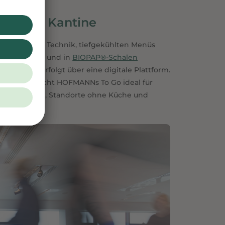
ive zur Kantine
us kompakter Technik, tiefgekühlten Menüs
tiefgefroren und in
BIOPAP®-Schalen
Die Auswahl erfolgt über eine digitale Plattform.
 Ofen.Das macht HOFMANNs To Go ideal für
itarbeitenden, Standorte ohne Küche und