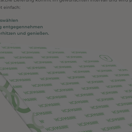
ital.Die Lieferung kommt im gewünschten Intervall und wird p
t einfach:
swählen
ng entgegennehmen
erhitzen und genießen.