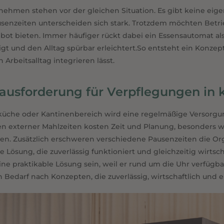
nehmen stehen vor der gleichen Situation. Es gibt keine eig
stellt, jederzeit verfügbar, mit Essensautomaten als smarte und flexible 
senzeiten unterscheiden sich stark. Trotzdem möchten Betri
ot bieten. Immer häufiger rückt dabei ein Essensautomat al
igt und den Alltag spürbar erleichtert.So entsteht ein Konze
n Arbeitsalltag integrieren lässt.
ausforderung für Verpflegungen in 
üche oder Kantinenbereich wird eine regelmäßige Versorgung
en externer Mahlzeiten kosten Zeit und Planung, besonders 
len. Zusätzlich erschweren verschiedene Pausenzeiten die O
e Lösung, die zuverlässig funktioniert und gleichzeitig wirts
ine praktikable Lösung sein, weil er rund um die Uhr verfügba
n Bedarf nach Konzepten, die zuverlässig, wirtschaftlich und 