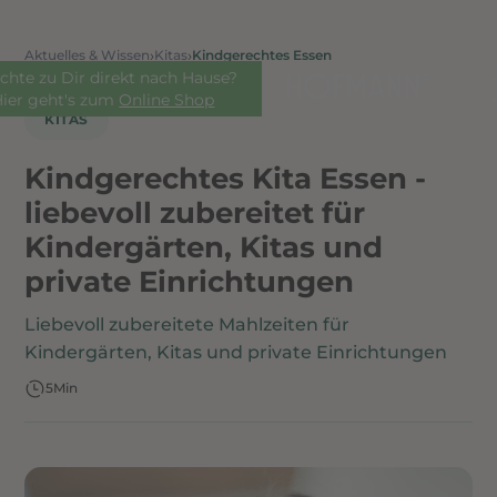
›
›
Aktuelles & Wissen
Kitas
Kindgerechtes Essen
chte zu Dir direkt nach Hause?
Hier geht's zum
Online Shop
KITAS
Kindgerechtes Kita Essen -
liebevoll zubereitet für
Kindergärten, Kitas und
private Einrichtungen
Liebevoll zubereitete Mahlzeiten für
Kindergärten, Kitas und private Einrichtungen
5
Min