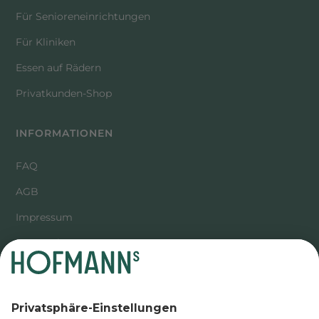
Für Senioreneinrichtungen
Für Kliniken
Essen auf Rädern
Privatkunden-Shop
INFORMATIONEN
FAQ
AGB
Impressum
Datenschutz
Compliance
Hinweisgeberschutzgesetz /
Lieferkettensorgfaltspflichtengesetz