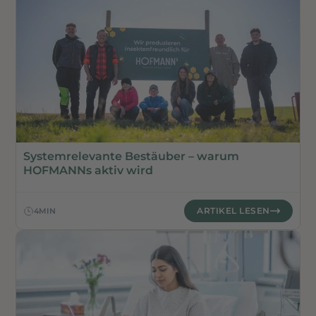
NACHHALTIGKEIT
Systemrelevante Bestäuber – warum
HOFMANNs aktiv wird
ARTIKEL LESEN
4
MIN